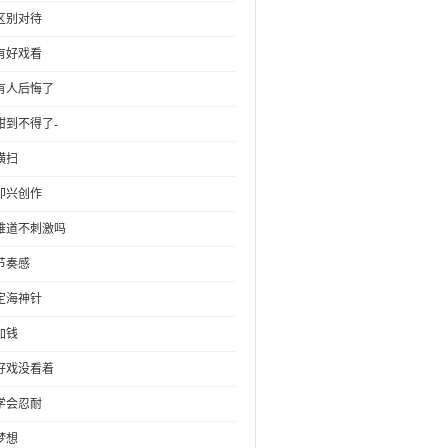
 区别对待
 有好戏看
 有人后悔了
 甜到不得了-
 横扫
 即兴创作
 难道不刺激吗
 节奏感
 定海神针
 加钱
 好戏没看着
 学会忍耐
 梦想