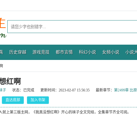
真
历史穿越
游戏竞技
都市言情
科幻小说
女频小说
小说
啊
想红啊
袜子
状态：
已完成
更新时间：
2023-02-07 15:56:35
最新章节：
第2499章 
直达底部
加入书架
入就上第三版主网，《我真没想红啊》开心的袜子全文完结，全集章节齐全可阅。