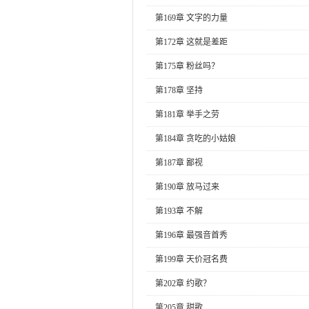
第169章 文字的力量
第172章 这就是差距
第175章 粉丝吗？
第178章 坚持
第181章 举手之劳
第184章 贪吃的小姑娘
第187章 鄙视
第190章 放马过来
第193章 不解
第196章 最强音首秀
第199章 天价冠名费
第202章 约歌？
第205章 甜歌