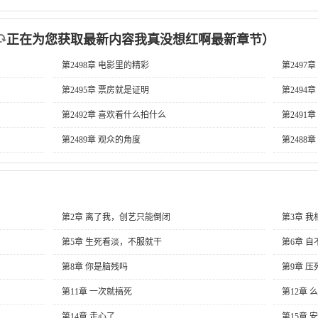
正在为您获取最新内容我真没想红啊最新章节）
第2498章 电影里的精彩
第2497
第2495章 票房就是证明
第2494
第2492章 喜欢看什么拍什么
第2491
第2489章 观众的角度
第2488
第2章 离了我，创艺只能倒闭
第3章 我
第5章 生死看淡，不服就干
第6章 
第8章 你是脑残吗
第9章 
第11章 一次就搞死
第12章 
第14章 走心了
第15章 