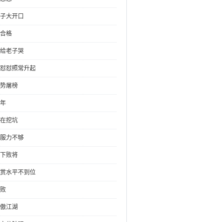
狮子大开口
不合格
都给老子哭
 安怼怼照常升起
强势屠榜
童年
我在挖坑
说服力不够
手下败将
 欣赏水平不到位
惨败
笑傲江湖