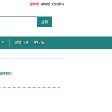
繁体版
|
手机版
|
收藏本站
大全
完本小说
排行榜
比原来更精彩