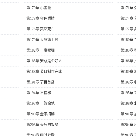
第170章 小警花
第171章
第173章 金色盾牌
第174章
第176章 突然死亡
第177章
第179章 大忽悠上线
第180章
第182章 一度哽咽
第183章
第185章 安总是个好人
第186章
第188章 节目制作完成
第189章
第191章 节目首播
第192章
第194章 不信邪
第195章
第197章 一败涂地
第198章
第200章 金字招牌
第201章
第203章 天后的饭局
第204章
第206章 同时发歌
第207章