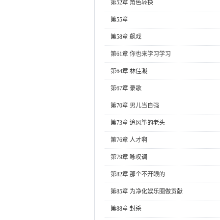
第52章 角色转换
第55章
第58章 飙戏
第61章 你也来学习学习
第64章 林佳凝
第67章 录歌
第70章 男儿当自强
第73章 追风筝的老头
第76章 人才啊
第79章 咏叹调
第82章 那个不开眼的
第85章 为净化娱乐圈做贡献
第88章 封杀