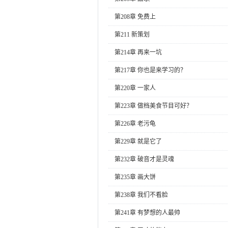
第208章 免费上
第211 新策划
第214章 再来一坑
第217章 你也是来学习的？
第220章 一家人
第223章 做档美食节目可好？
第226章 老污龟
第229章 就是它了
第232章 破音才是灵魂
第235章 画大饼
第238章 我们不看脸
第241章 有梦想的人最帅