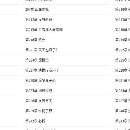
209章 正面硬杠
第210章
第212章 没有新意
第213章
第215章 且看我大展拳脚
第216章
第218章 败火
第219章
第221章 天王也疯了？
第222章
第224章 想投资
第225章
第227章 演播厅我用了
第228章
第230章 追梦赤子心
第231章
第233章 细思极恐
第234章
第236章 发展方向
第237章
第239章 谁说了算
第240章
第242章 必糊
第243章