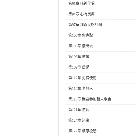
第91章 精神伴侣
第94章 心有灵犀
第97章 我真没想红啊
第100章 你也配
第103章 滚出去
第106章 傲慢
第109章 质疑
第112章 免费使用
第115章 老熟人
第118章 我要参加新人歌会
第121章 逆转
第124章 还来
第127章 细思极恐