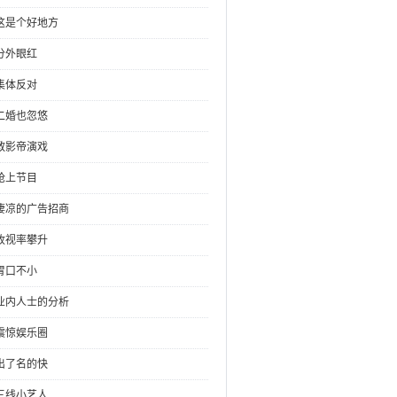
 这是个好地方
 分外眼红
 集体反对
 二婚也忽悠
 教影帝演戏
 抢上节目
 凄凉的广告招商
 收视率攀升
 胃口不小
 业内人士的分析
 震惊娱乐圈
 出了名的快
 三线小艺人